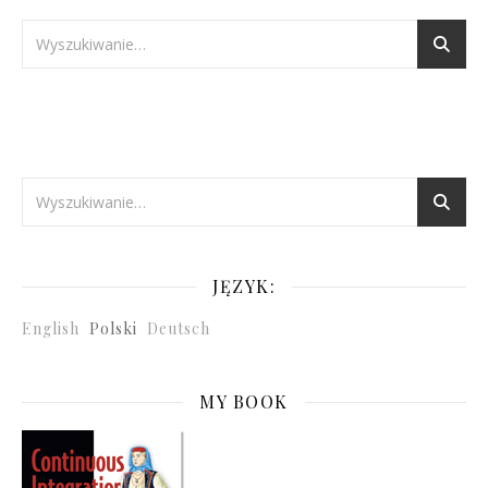
JĘZYK:
English
Polski
Deutsch
MY BOOK