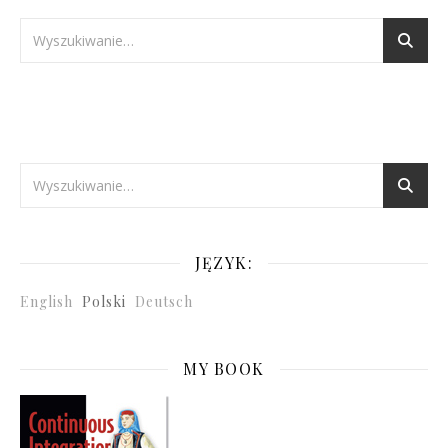
JĘZYK:
English
Polski
Deutsch
MY BOOK