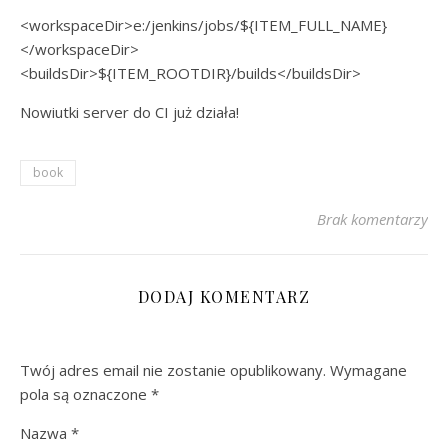
<workspaceDir>e:/jenkins/jobs/${ITEM_FULL_NAME}
</workspaceDir>
<buildsDir>${ITEM_ROOTDIR}/builds</buildsDir>
Nowiutki server do CI już działa!
book
Brak komentarzy
DODAJ KOMENTARZ
Twój adres email nie zostanie opublikowany.
Wymagane
pola są oznaczone
*
Nazwa
*