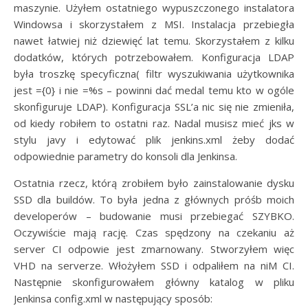
maszynie. Użyłem ostatniego wypuszczonego instalatora
Windowsa i skorzystałem z MSI. Instalacja przebiegła
nawet łatwiej niż dziewięć lat temu. Skorzystałem z kilku
dodatków, których potrzebowałem. Konfiguracja LDAP
była troszkę specyficzna( filtr wyszukiwania użytkownika
jest ={0} i nie =%s – powinni dać medal temu kto w ogóle
skonfiguruje LDAP). Konfiguracja SSL’a nic się nie zmieniła,
od kiedy robiłem to ostatni raz. Nadal musisz mieć jks w
stylu javy i edytować plik jenkins.xml żeby dodać
odpowiednie parametry do konsoli dla Jenkinsa.
Ostatnia rzecz, którą zrobiłem było zainstalowanie dysku
SSD dla buildów. To była jedna z głównych próśb moich
developerów – budowanie musi przebiegać SZYBKO.
Oczywiście mają rację. Czas spędzony na czekaniu aż
server CI odpowie jest zmarnowany. Stworzyłem więc
VHD na serverze. Włożyłem SSD i odpaliłem na niM CI.
Następnie skonfigurowałem główny katalog w pliku
Jenkinsa config.xml w następujący sposób: