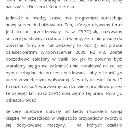
nauczyć się Dockera i Kubernetesa.
Jednakże w między czasie moi programiści potrzebują
nowy server do buildowania. Ten, którego używamy teraz
jest troche przerdzewiały. Nasz C3PO(tak, nazywamy
servery po sławnych robotach i wiemy, że to nie pasuje do
poważnej firmy ale i tak będziemy to robić ;)) jest prawie
dziesięcioletnim WindowsServer 2008 R2 VM. Został
początkowo założony w vanilli tak jak to powinno być(
staraliśmy się go nie zaśmiecić i nie instalować nic co nie
było niezbędne do procesu buildowania, aby ochronić go
przed zewnętrznymi wpływami). Niestety dziesięć lat w IT
to dużo czasu. Stworzyliśmy bardzo wiele projektów przez
te dziesięć lat i nasz C3PO nosi piętno tej pracy. Pora go
odrestaurować.
Servery buildowe dorosły od kiedy napisałem swoją
książkę. W przeszłości w większości przypadków tworzyło
się dedykowane maszyny, na których działało