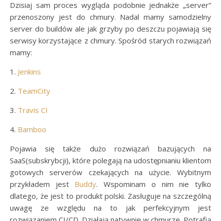
Dzisiaj sam proces wygląda podobnie jednakże „server”
przenoszony jest do chmury. Nadal mamy samodzielny
server do buildów ale jak grzyby po deszczu pojawiają się
serwisy korzystające z chmury. Spośród starych rozwiązań
mamy:
1.
Jenkins
2.
TeamCity
3.
Travis CI
4.
Bamboo
Pojawia się także dużo rozwiązań bazujących na
SaaS(subskrybcji), które polegają na udostępnianiu klientom
gotowych serverów czekających na użycie. Wybitnym
przykładem jest
Buddy
. Wspominam o nim nie tylko
dlatego, że jest to produkt polski. Zasługuje na szczególną
uwagę ze względu na to jak perfekcyjnym jest
rozwiązaniem CI/CD. Działają natywnie w chmurze. Potrafią