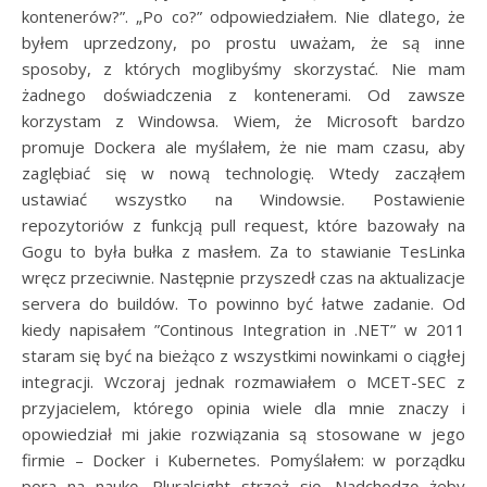
kontenerów?”. „Po co?” odpowiedziałem. Nie dlatego, że
byłem uprzedzony, po prostu uważam, że są inne
sposoby, z których moglibyśmy skorzystać. Nie mam
żadnego doświadczenia z kontenerami. Od zawsze
korzystam z Windowsa. Wiem, że Microsoft bardzo
promuje Dockera ale myślałem, że nie mam czasu, aby
zaglębiać się w nową technologię. Wtedy zacząłem
ustawiać wszystko na Windowsie. Postawienie
repozytoriów z funkcją pull request, które bazowały na
Gogu to była bułka z masłem. Za to stawianie TesLinka
wręcz przeciwnie. Następnie przyszedł czas na aktualizacje
servera do buildów. To powinno być łatwe zadanie. Od
kiedy napisałem ”Continous Integration in .NET” w 2011
staram się być na bieżąco z wszystkimi nowinkami o ciągłej
integracji. Wczoraj jednak rozmawiałem o MCET-SEC z
przyjacielem, którego opinia wiele dla mnie znaczy i
opowiedział mi jakie rozwiązania są stosowane w jego
firmie – Docker i Kubernetes. Pomyślałem: w porządku
pora na naukę. Pluralsight strzeż się. Nadchodzę żeby